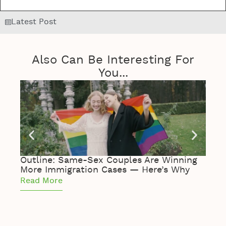
Latest Post
Also Can Be Interesting For
You...
Outline: Same-Sex Couples Are Winning
The 
More Immigration Cases — Here’s Why
Coup
Read More
Read