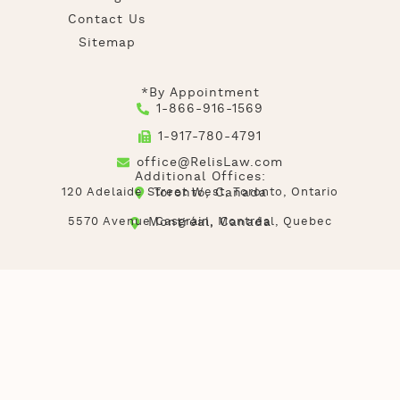
Contact Us
Sitemap
*By Appointment
1-866-916-1569
1-917-780-4791
office@RelisLaw.com
Additional Offices:
120 Adelaide Street West, Toronto, Ontario
Toronto, Canada
5570 Avenue Casgrain, Montréal, Quebec
Montréal, Canada